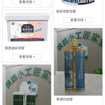
查看详情 +
瓷砖背胶加盟
查看详情 +
陕西瓷砖背胶
查看详情 +
美缝剂加盟