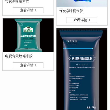
竹炭净味糯米胶
查看详情 +
竹炭净味糯米胶
查看详情 +
电视背景墙糯米胶
查看详情 +