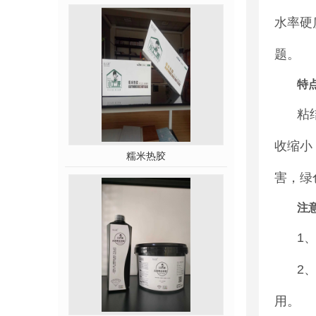
水率硬
题。
特
粘
收缩小
糯米热胶
害，绿
注
1
2
用。