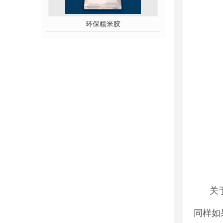
环保糯米胶
关
同样如