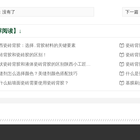
：没有了
下一篇
荐阅读】↓
西瓷砖背胶：选择..背胶材料的关键要素
瓷砖背
砖背胶和瓷砖胶的区别！
瓷砖背
膏状瓷砖背胶和液体瓷砖背胶的区别陕西小工匠建筑材料有限公司带您看看吧！
瓷砖背
缝剂怎么选择颜色？美缝剂颜色搭配技巧
什么是
什么贴墙面瓷砖需要使用瓷砖背胶？
基膜刷