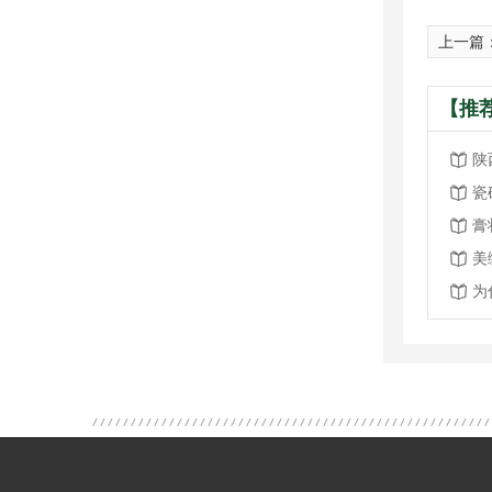
上一篇
【推
陕
瓷
美
为