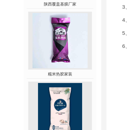
陕西覆盖基膜厂家
3
4
5
6
糯米热胶家装